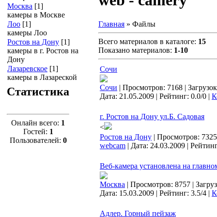
web - camery
Москва
[1]
камеры в Москве
Главная
»
Файлы
Лоо
[1]
камеры Лоо
Всего материалов в каталоге
:
15
Ростов на Дону
[1]
Показано материалов
:
1-10
камеры в г. Ростов на
Дону
Лазаревское
[1]
Сочи
камеры в Лазареской
Сочи
| Просмотров: 7168 | Загрузок
Статистика
Дата:
21.05.2009
| Рейтинг: 0.0/0 |
К
г. Ростов на Дону ул.Б. Садовая
Онлайн всего:
1
<
Гостей:
1
Ростов на Дону
| Просмотров: 7325 
Пользователей:
0
webcam
| Дата:
24.03.2009
| Рейтинг
Веб-камера установлена на главн
Москва
| Просмотров: 8757 | Загруз
Дата:
15.03.2009
| Рейтинг: 3.5/4 |
К
Адлер. Горный пейзаж