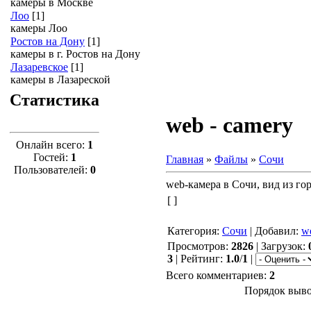
камеры в Москве
Лоо
[1]
камеры Лоо
Ростов на Дону
[1]
камеры в г. Ростов на Дону
Лазаревское
[1]
камеры в Лазареской
Статистика
web - camery
Онлайн всего:
1
Гостей:
1
Главная
»
Файлы
»
Сочи
Пользователей:
0
web-камера в Сочи, вид из го
[ ]
Категория
:
Сочи
|
Добавил
:
w
Просмотров
:
2826
|
Загрузок
:
3
|
Рейтинг
:
1.0
/
1
|
Всего комментариев
:
2
Порядок выво